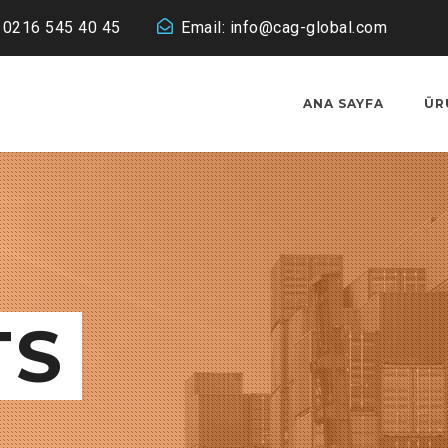
: 0216 545 40 45
Email:
info@cag-global.com
ANA SAYFA
ÜR
TS