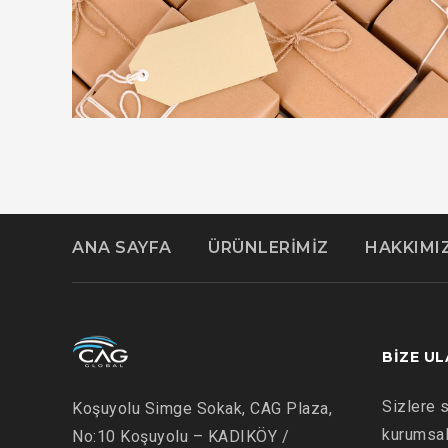
ANA SAYFA
ÜRÜNLERİMİZ
HAKKIMI
ADVERTISEMENT
DETAILS
KIDD’S KIDS
BIZE UL
Sizlere s
Koşuyolu Simge Sokak, CAG Plaza,
kurumsal 
No:10 Koşuyolu – KADIKÖY /