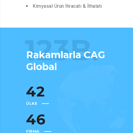
Kimyasal Ürün İhracatı & İthalatı
123B.
Rakamlarla CAG
Global
42
ÜLKE
46
FİRMA