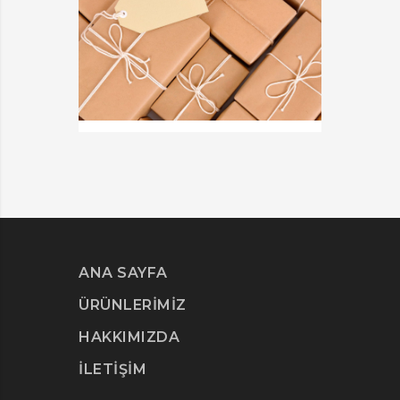
ADVERTISEMENT
ADV
KIDD’S KIDS
ES
DETAILS
D
ANA SAYFA
ÜRÜNLERİMİZ
HAKKIMIZDA
İLETİŞİM